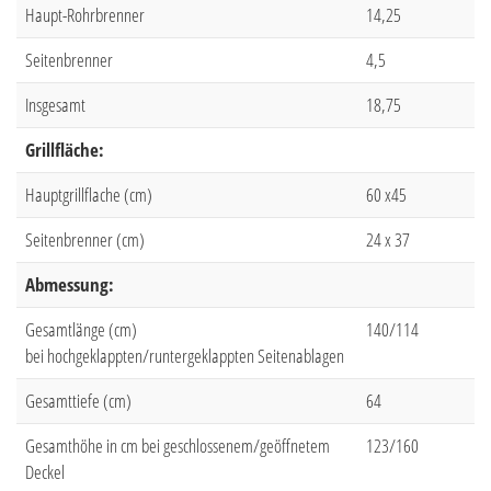
Haupt-Rohrbrenner
14,25
Seitenbrenner
4,5
Insgesamt
18,75
Grillfläche:
Hauptgrillflache (cm)
60 x45
Seitenbrenner (cm)
24 x 37
Abmessung:
Gesamtlänge (cm)
140/114
bei hochgeklappten/runtergeklappten Seitenablagen
Gesamttiefe (cm)
64
Gesamthöhe in cm bei geschlossenem/geöffnetem
123/160
Deckel