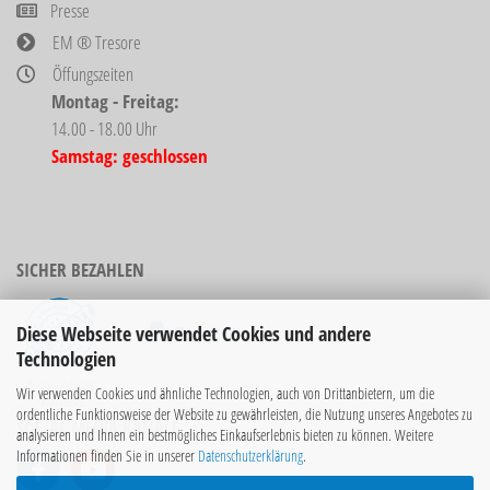
Presse
EM ® Tresore
Öffungszeiten
Montag - Freitag:
14.00 - 18.00 Uhr
Samstag: geschlossen
SICHER BEZAHLEN
Diese Webseite verwendet Cookies und andere
Technologien
Bücher sind nicht
Wir verwenden Cookies und ähnliche Technologien, auch von Drittanbietern, um die
rabattierbar!
ordentliche Funktionsweise der Website zu gewährleisten, die Nutzung unseres Angebotes zu
SOCIAL MEDIA KANÄLE
analysieren und Ihnen ein bestmögliches Einkaufserlebnis bieten zu können. Weitere
Informationen finden Sie in unserer
Datenschutzerklärung
.