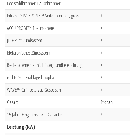
Edelstahlbrenner-Hauptbrenner
3
Infrarot SIZZLE ZONE™ Seitenbrenner, groß
X
ACCU PROBE™ Thermometer
X
JETFIRE™ Zündsystem
X
Elektronisches Zündsystem
X
Bedienelemente mit Hintergrundbeleuchtung
X
rechte Seitenablage klappbar
X
WAVE™ Grillroste aus Gusseisen
X
Gasart
Propan
15 Jahre Eingeschränkte Garantie
X
Leistung (kW):