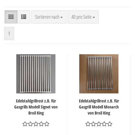
Sortieren nach
pro Seite
Sortieren nach
40 pro Seite
1
Edelstahlgrillrost z.B. für
Edelstahlgrillrost z.B. für
Gasgrills Modell Signet von
Gasgrill Modell Monarch
Broil King
von Broil King