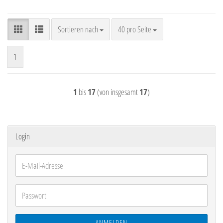
Sortieren nach
pro Seite
Sortieren nach
40 pro Seite
1
1
bis
17
(von insgesamt
17
)
Login
E-
Mail-
Adresse
Passwort
ANMELDEN