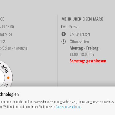
CE
MEHR ÜBER EISEN MARX
6 19 18 00
Presse
-marx.de
EM ® Tresore
 136
Öffungszeiten
ken - Klarenthal
Montag - Freitag:
d
14.00 - 18.00 Uhr
Samstag: geschlossen
chnologien
 um die ordentliche Funktionsweise der Website zu gewährleisten, die Nutzung unseres Angebotes
en. Weitere Informationen finden Sie in unserer
Datenschutzerklärung
.