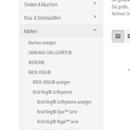
Smoken & Räuchern
Das große, 
Nehmen Sie 
Pizza- & Steinbacköfen
Marken
Marken anzeigen
SAARLAND-GRILLGERÄTE®
WEBER®
BROIL KING®
BROIL KING® anzeigen
Broil King® Grillsysteme
Broil King® Grillsysteme anzeigen
Broil King® iQue™ Serie
Broil King® Regal™ Serie