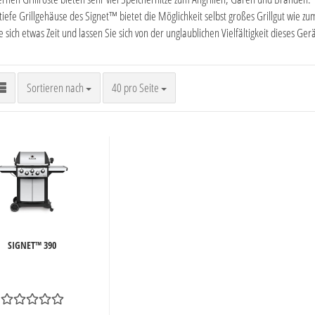
tiefe Grillgehäuse des Signet™ bietet die Möglichkeit selbst großes Grillgut wie 
sich etwas Zeit und lassen Sie sich von der unglaublichen Vielfältigkeit dieses Ger
Sortieren nach
pro Seite
Sortieren nach
40 pro Seite
SIGNET™ 390