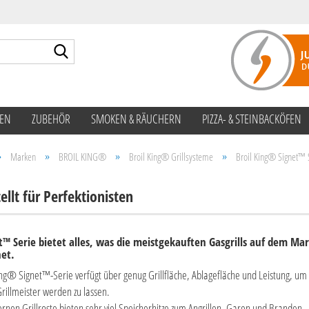
Suche...
TEN
ZUBEHÖR
SMOKEN & RÄUCHERN
PIZZA- & STEINBACKÖFEN
»
»
»
»
Marken
BROIL KING®
Broil King® Grillsysteme
Broil King® Signet™ 
ellt für Perfektionisten
t™ Serie bietet alles, was die meistgekauften Gasgrills auf dem Ma
et.
ing® Signet™-Serie verfügt über genug Grillfläche, Ablagefläche und Leistung, um
rillmeister werden zu lassen.
ernen Grillroste bieten sehr viel Speicherhitze zum Angrillen, Garen und Branden.