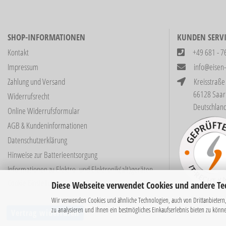
SHOP-INFORMATIONEN
KUNDEN SERVI
Kontakt
+49 681 - 7
Impressum
info@eisen
Zahlung und Versand
Kreisstraße
66128 Saarbrüc
Widerrufsrecht
Deutschlan
Online Widerrufsformular
AGB & Kundeninformationen
Datenschutzerklärung
Hinweise zur Batterieentsorgung
Informationen zu Elektro- und Elektronik(alt)geräten
Cookie Einstellungen
Diese Webseite verwendet Cookies und andere Te
Wir verwenden Cookies und ähnliche Technologien, auch von Drittanbietern,
zu analysieren und Ihnen ein bestmögliches Einkaufserlebnis bieten zu könn
Vertrag widerrufen