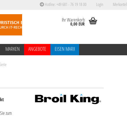
Hotline: +49 681 - 76 19 18 00
Login
Merkzettel
Ihr Warenkorb
0,00 EUR
MARKEN
ANGEBOTE
EISEN MARX
Serie
rkt
 Sie zum