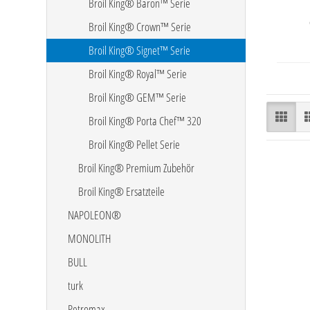
Broil King® Baron™ Serie
Broil King® Crown™ Serie
Broil King® Signet™ Serie
Broil King® Royal™ Serie
Broil King® GEM™ Serie
Broil King® Porta Chef™ 320
Broil King® Pellet Serie
Broil King® Premium Zubehör
Broil King® Ersatzteile
NAPOLEON®
MONOLITH
BULL
turk
Petromax