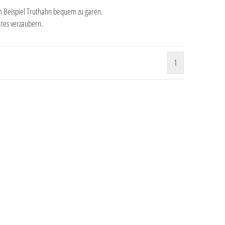
zum Beispiel Truthahn bequem zu garen.
ätes verzaubern.
1