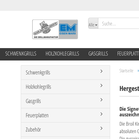
Alle
SCHWENKGRILLS
HOLZKOHLEGRILLS
GASGRILLS
FEUERPLAT
Startseite
Schwenkgrills
Holzkohlegrills
Hergest
Gasgrills
Die Signe
auszeichn
Feuerplatten
Die Broil K
Zubehör
absoluten G
Die gusseis