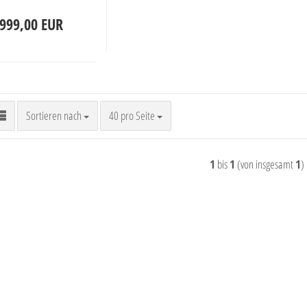
999,00 EUR
Sortieren nach
pro Seite
Sortieren nach
40 pro Seite
1
bis
1
(von insgesamt
1
)