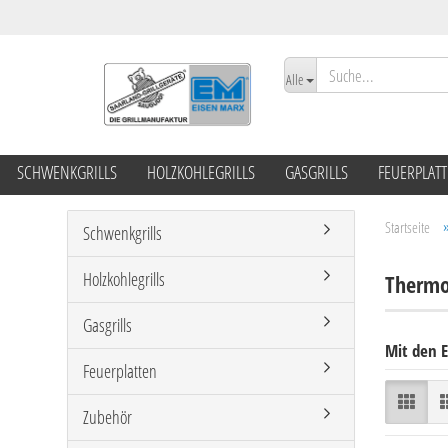
Alle
SCHWENKGRILLS
HOLZKOHLEGRILLS
GASGRILLS
FEUERPLAT
Startseite
Schwenkgrills
Holzkohlegrills
Thermom
Gasgrills
Mit den E
Feuerplatten
Zubehör