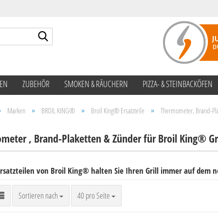
Suche...
TEN
ZUBEHÖR
SMOKEN & RÄUCHERN
PIZZA- & STEINBACKÖFEN
»
»
»
»
Marken
BROIL KING®
Broil King® Ersatzteile
Thermometer, Brand-Pla
eter , Brand-Plaketten & Zünder für Broil King® Gr
rsatzteilen von Broil King® halten Sie Ihren Grill immer auf dem 
Sortieren nach
pro Seite
Sortieren nach
40 pro Seite