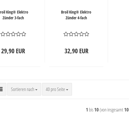
roil King® Elektro
Broil King® Elektro
Zünder 3-fach
Zünder 4-fach
29,90 EUR
32,90 EUR
Sortieren nach
pro Seite
Sortieren nach
40 pro Seite
1
bis
10
(von insgesamt
10