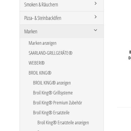
Smoken & Räuchern
Pizza- & Steinbacköfen
Marken
Marken anzeigen
B
SAARLAND-GRILLGERÄTE®
D
WEBER®
BROIL KING®
BROIL KING® anzeigen
Broil King® Grillsysteme
Broil King® Premium Zubehör
Broil King® Ersatzteile
Broil King® Ersatzteile anzeigen