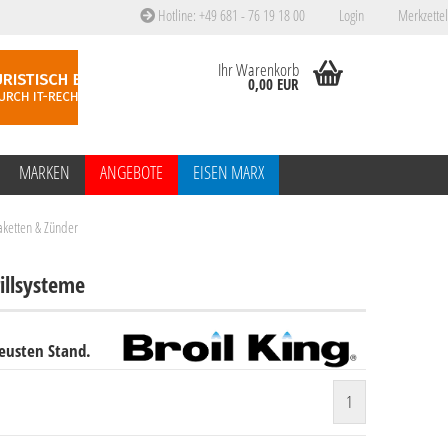
Hotline: +49 681 - 76 19 18 00
Login
Merkzettel
Ihr Warenkorb
0,00 EUR
MARKEN
ANGEBOTE
EISEN MARX
ketten & Zünder
illsysteme
neusten Stand.
1