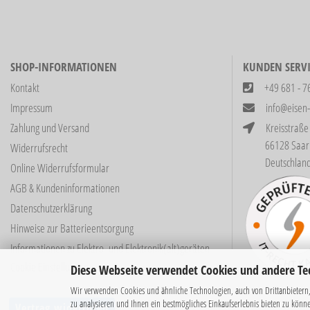
SHOP-INFORMATIONEN
KUNDEN SERVI
Kontakt
+49 681 - 7
Impressum
info@eisen
Zahlung und Versand
Kreisstraße
66128 Saarbrüc
Widerrufsrecht
Deutschlan
Online Widerrufsformular
AGB & Kundeninformationen
Datenschutzerklärung
Hinweise zur Batterieentsorgung
Informationen zu Elektro- und Elektronik(alt)geräten
Cookie Einstellungen
Diese Webseite verwendet Cookies und andere Te
Wir verwenden Cookies und ähnliche Technologien, auch von Drittanbietern,
zu analysieren und Ihnen ein bestmögliches Einkaufserlebnis bieten zu könn
Vertrag widerrufen