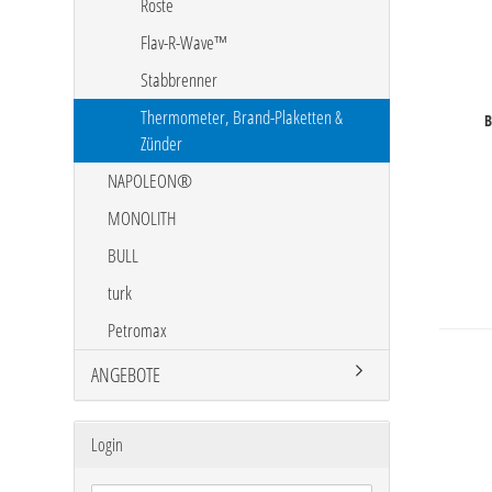
Roste
Flav-R-Wave™
Stabbrenner
Thermometer, Brand-Plaketten &
B
Zünder
NAPOLEON®
MONOLITH
BULL
turk
Petromax
ANGEBOTE
Login