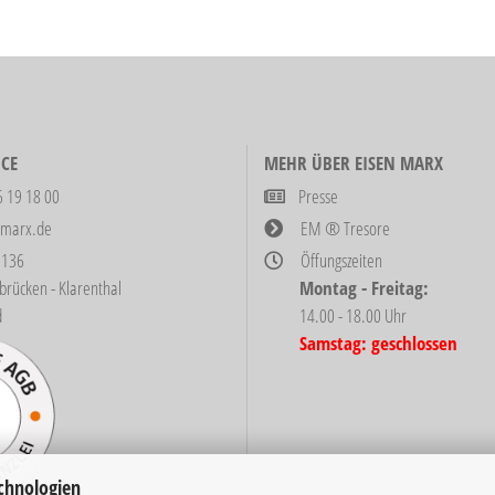
CE
MEHR ÜBER EISEN MARX
6 19 18 00
Presse
-marx.de
EM ® Tresore
 136
Öffungszeiten
ken - Klarenthal
Montag - Freitag:
d
14.00 - 18.00 Uhr
Samstag: geschlossen
chnologien