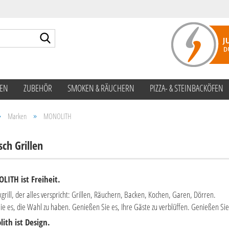
Suche...
TEN
ZUBEHÖR
SMOKEN & RÄUCHERN
PIZZA- & STEINBACKÖFEN
»
»
Marken
MONOLITH
ch Grillen
ITH ist Freiheit.
grill, der alles verspricht: Grillen, Räuchern, Backen, Kochen, Garen, Dörren.
e es, die Wahl zu haben. Genießen Sie es, Ihre Gäste zu verblüffen. Genießen S
ith ist Design.