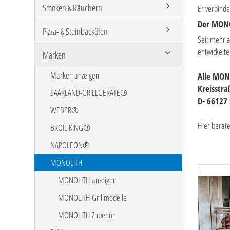
Smoken & Räuchern
Er verbinde
Der MONOL
Pizza- & Steinbacköfen
Seit mehr a
entwickelte
Marken
Marken anzeigen
Alle MONO
Kreisstr
SAARLAND-GRILLGERÄTE®
D- 66127 
WEBER®
Hier berat
BROIL KING®
NAPOLEON®
MONOLITH
MONOLITH anzeigen
MONOLITH Grillmodelle
MONOLITH Zubehör