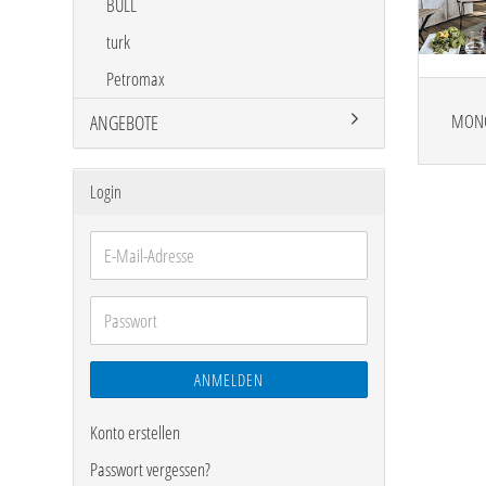
BULL
turk
Petromax
MONOL
ANGEBOTE
Login
E-
Mail-
Adresse
Passwort
ANMELDEN
Konto erstellen
Passwort vergessen?