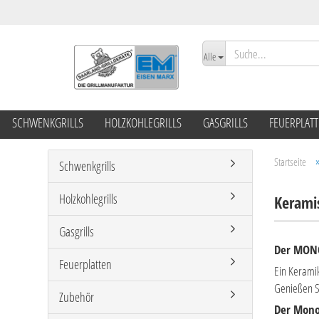
Alle
SCHWENKGRILLS
HOLZKOHLEGRILLS
GASGRILLS
FEUERPLAT
Startseite
Schwenkgrills
Holzkohlegrills
Keramis
Gasgrills
Der MONOL
Feuerplatten
Ein Keramik
Genießen Si
Zubehör
Der Monol