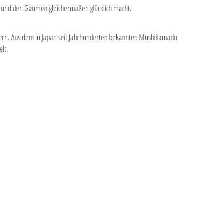
en und den Gaumen gleichermaßen glücklich macht.
chern. Aus dem in Japan seit Jahrhunderten bekannten Mushikamado
elt.