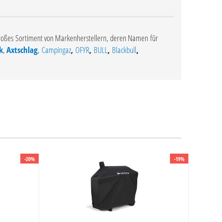
in großes Sortiment von Markenherstellern, deren Namen für
k
,
Axtschlag
,
Campingaz
,
OFYR
,
BULL
,
Blackbull
,
-20%
-19%