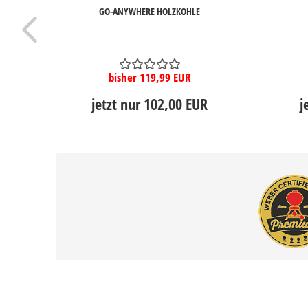
6CM
GO-ANYWHERE HOLZKOHLE
bisher 119,99 EUR
R
jetzt nur 102,00 EUR
j