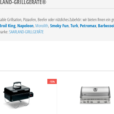
AARLAND-GRILLGERÄTE®
ortable Grillsation, Pizzaofen, Beefer oder nützliches Zubehör: wir bieten Ihnen e
Broil King
,
Napoleon
,
Monolith
,
Smoky Fun
,
Turk
,
Petromax
,
Barbecoo
smarke:
SAARLAND-GRILLGERÄTE
-15%