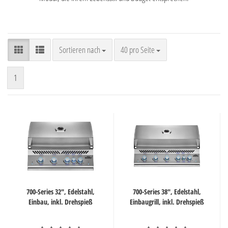
Sortieren nach
pro Seite
Sortieren nach
40 pro Seite
1
700-Series 32", Edelstahl,
700-Series 38", Edelstahl,
Einbau, inkl. Drehspieß
Einbaugrill, inkl. Drehspieß