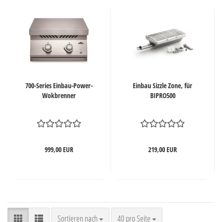
700-Series Einbau-Power-
Einbau Sizzle Zone, für
Wokbrenner
BIPRO500
999,00 EUR
219,00 EUR
Sortieren nach
pro Seite
Sortieren nach
40 pro Seite