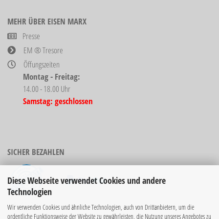
MEHR ÜBER EISEN MARX
Presse
EM ® Tresore
Öffungszeiten
Montag - Freitag:
14.00 - 18.00 Uhr
Samstag: geschlossen
SICHER BEZAHLEN
Diese Webseite verwendet Cookies und andere
Technologien
Bücher sind nicht
Wir verwenden Cookies und ähnliche Technologien, auch von Drittanbietern, um die
rabattierbar!
ordentliche Funktionsweise der Website zu gewährleisten, die Nutzung unseres Angebotes zu