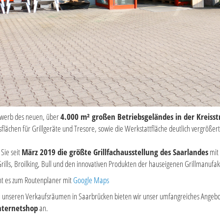
werb des neuen, über
4.000 m² großen Betriebsgeländes in der Kreisst
sflächen für Grillgeräte und Tresore, sowie die Werkstattfläche deutlich vergrößer
 Sie seit
März 2019 die größte Grillfachausstellung des Saarlandes
mit 
ills, Broilking, Bull und den innovativen Produkten der hauseigenen Grillmanufa
t es zum Routenplaner mit
Google Maps
 zu unseren Verkaufsräumen in Saarbrücken bieten wir unser umfangreiches Angeb
nternetshop
an.