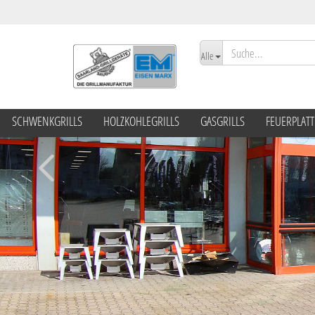
Alle
SCHWENKGRILLS
HOLZKOHLEGRILLS
GASGRILLS
FEUERPLAT