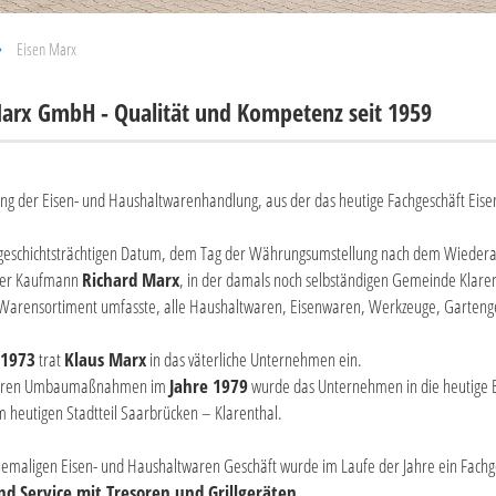
»
Eisen Marx
Marx GmbH - Qualität und Kompetenz seit 1959
ng der Eisen- und Haushaltwarenhandlung, aus der das heutige Fachgeschäft Eise
geschichtsträchtigen Datum, dem Tag der Währungsumstellung nach dem Wiederan
der Kaufmann
Richard Marx
, in der damals noch selbständigen Gemeinde Klaren
Warensortiment umfasste, alle Haushaltwaren, Eisenwaren, Werkzeuge, Garteng
.1973
trat
Klaus Marx
in das väterliche Unternehmen ein.
eren Umbaumaßnahmen im
Jahre 1979
wurde das Unternehmen in die heutige 
m heutigen Stadtteil Saarbrücken – Klarenthal.
maligen Eisen- und Haushaltwaren Geschäft wurde im Laufe der Jahre ein Fachgesc
d Service mit Tresoren und Grillgeräten
.