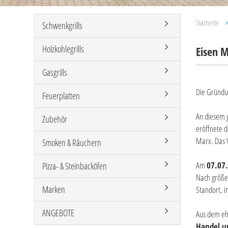
Startseite
Schwenkgrills
Holzkohlegrills
Eisen 
Gasgrills
Die Gründu
Feuerplatten
An diesem 
Zubehör
eröffnete 
Marx. Das 
Smoken & Räuchern
Am
07.07
Pizza- & Steinbacköfen
Nach größ
Marken
Standort, i
ANGEBOTE
Aus dem ehe
Handel un