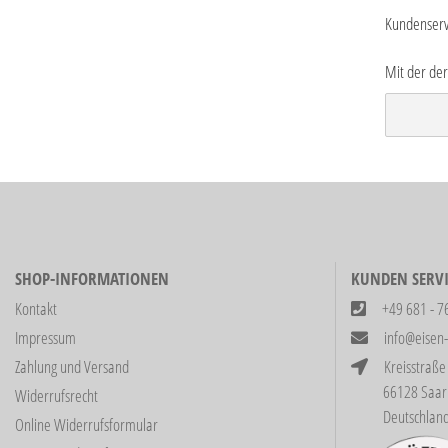
Kundenservi
Mit der der
SHOP-INFORMATIONEN
KUNDEN SERVI
Kontakt
+49 681 - 7
Impressum
info@eisen
Zahlung und Versand
Kreisstraße
66128 Saarbrüc
Widerrufsrecht
Deutschlan
Online Widerrufsformular