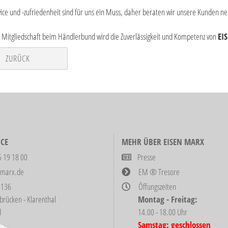
ce und -zufriedenheit sind für uns ein Muss, daher beraten wir unsere Kunden ne
 Mitgliedschaft beim Händlerbund wird die Zuverlässigkeit und Kompetenz von
EI
ZURÜCK
CE
MEHR ÜBER EISEN MARX
6 19 18 00
Presse
-marx.de
EM ® Tresore
 136
Öffungszeiten
ken - Klarenthal
Montag - Freitag:
d
14.00 - 18.00 Uhr
Samstag: geschlossen