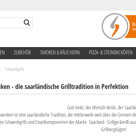
Suche...
TEN
ZUBEHÖR
SMOKEN & RÄUCHERN
PIZZA- & STEINBACKÖFEN
»
Schwenkgrills
en - die saarländische Grilltradition in Perfektion
Gott lenkt, der Mensch denkt, der Saarl
wenken ist eine saarländische Tradition, die mittlerweile weit über die Grenzen d
en Schwenkgrills und Einzelkomponenten der Marke Saarland - Grillgeräte® au
Grillvergnügen!