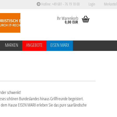
Hotline: +49 681 - 76 19 18 00
Login
Merkzettel
Ihr Warenkorb
0,00 EUR
MARKEN
ANGEBOTE
EISEN MARX
änder schwenkt!
ieses schönen Bundeslandes hinaus Grillfreunde begeistert.
s dem Hause EISEN MARX erleben Sie das pure saarländische