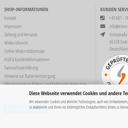
SHOP-INFORMATIONEN
KUNDEN SERVI
Kontakt
+49 681 - 7
Impressum
info@eisen
Zahlung und Versand
Kreisstraße
66128 Saarbrüc
Widerrufsrecht
Deutschlan
Online Widerrufsformular
AGB & Kundeninformationen
Datenschutzerklärung
Hinweise zur Batterieentsorgung
Informationen zu Elektro- und Elektronik(alt)geräten
Cookie Einstellungen
Diese Webseite verwendet Cookies und andere Te
Wir verwenden Cookies und ähnliche Technologien, auch von Drittanbietern,
zu analysieren und Ihnen ein bestmögliches Einkaufserlebnis bieten zu könn
Vertrag widerrufen