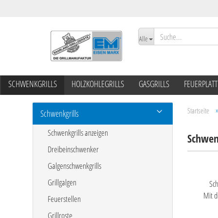
Alle
SCHWENKGRILLS
HOLZKOHLEGRILLS
GASGRILLS
FEUERPLAT
Startseite
Schwenkgrills
Schwenkgrills anzeigen
Schwenk
Dreibeinschwenker
Galgenschwenkgrills
Grillgalgen
Sch
Mit d
Feuerstellen
Grillroste