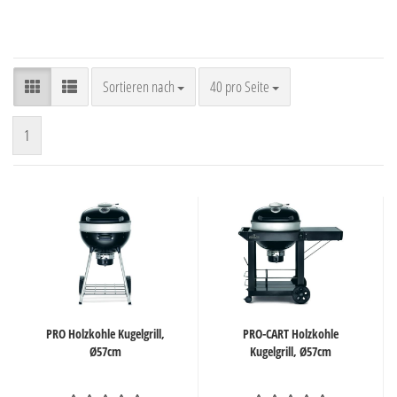
Sortieren nach
pro Seite
Sortieren nach
40 pro Seite
1
PRO Holzkohle Kugelgrill,
PRO-CART Holzkohle
Ø57cm
Kugelgrill, Ø57cm