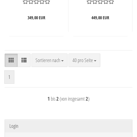
349,00 EUR
449,00 EUR
Sortieren nach
pro Seite
Sortieren nach
40 pro Seite
1
1
bis
2
(von insgesamt
2
)
Login