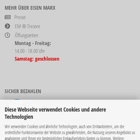
MEHR ÜBER EISEN MARX
Presse
EM ® Tresore
Öffungszeiten
Montag - Freitag:
14.00 - 18.00 Uhr
Samstag: geschlossen
SICHER BEZAHLEN
Diese Webseite verwendet Cookies und andere
Technologien
Bücher sind nicht
Wir verwenden Cookies und ähnliche Technologien, auch von Drittanbietern, um die
rabattierbar!
ordentliche Funktionsweise der Website zu gewährleisten, die Nutzung unseres Angebotes zu
SOCIAL MEDIA KANÄLE
analysieren und Ihnen ein bestmögliches Einkaufserlebnis bieten zu können. Weitere