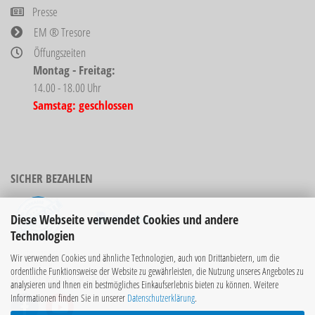
Presse
EM ® Tresore
Öffungszeiten
Montag - Freitag:
14.00 - 18.00 Uhr
Samstag: geschlossen
SICHER BEZAHLEN
Diese Webseite verwendet Cookies und andere
Technologien
Bücher sind nicht
Wir verwenden Cookies und ähnliche Technologien, auch von Drittanbietern, um die
rabattierbar!
ordentliche Funktionsweise der Website zu gewährleisten, die Nutzung unseres Angebotes zu
SOCIAL MEDIA KANÄLE
analysieren und Ihnen ein bestmögliches Einkaufserlebnis bieten zu können. Weitere
Informationen finden Sie in unserer
Datenschutzerklärung
.