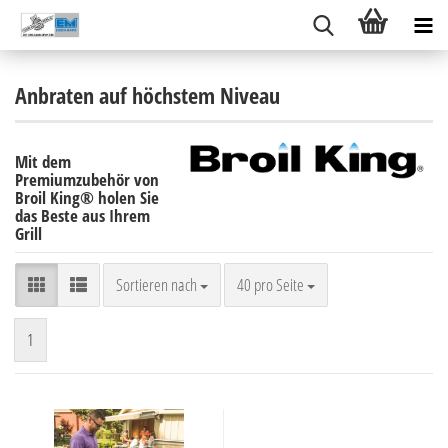
Anbraten auf höchstem Niveau
Mit dem
Premiumzubehör von
Broil King® holen Sie
das Beste aus Ihrem
Grill
Sortieren nach
pro Seite
Sortieren nach
40 pro Seite
1