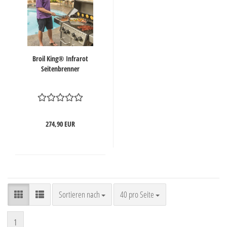
Broil King® Infrarot
Seitenbrenner
274,90 EUR
Sortieren nach
pro Seite
Sortieren nach
40 pro Seite
1