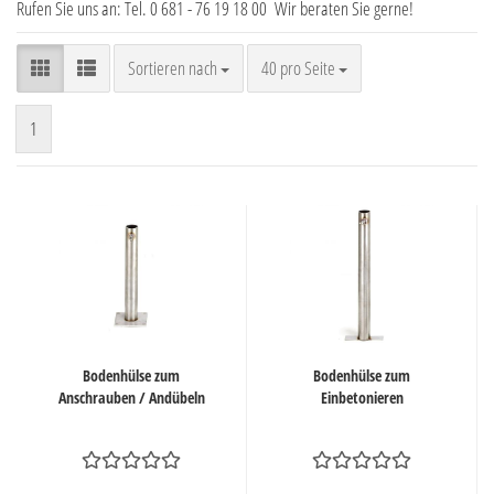
Rufen Sie uns an: Tel. 0 681 - 76 19 18 00 Wir beraten Sie gerne!
Sortieren nach
pro Seite
Sortieren nach
40 pro Seite
1
Bodenhülse zum
Bodenhülse zum
Anschrauben / Andübeln
Einbetonieren