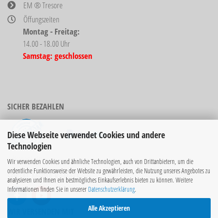
EM ® Tresore
Öffungszeiten
Montag - Freitag:
14.00 - 18.00 Uhr
Samstag: geschlossen
SICHER BEZAHLEN
Diese Webseite verwendet Cookies und andere
Technologien
Bücher sind nicht
Wir verwenden Cookies und ähnliche Technologien, auch von Drittanbietern, um die
rabattierbar!
ordentliche Funktionsweise der Website zu gewährleisten, die Nutzung unseres Angebotes zu
SOCIAL MEDIA KANÄLE
analysieren und Ihnen ein bestmögliches Einkaufserlebnis bieten zu können. Weitere
Informationen finden Sie in unserer
Datenschutzerklärung
.
Alle Akzeptieren
WIR VERSENDEN MIT