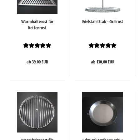
Warmhalterost für
Edelstahl Stab - Grillrost
Kettenrost
ab 39,00 EUR
ab 130,00 EUR