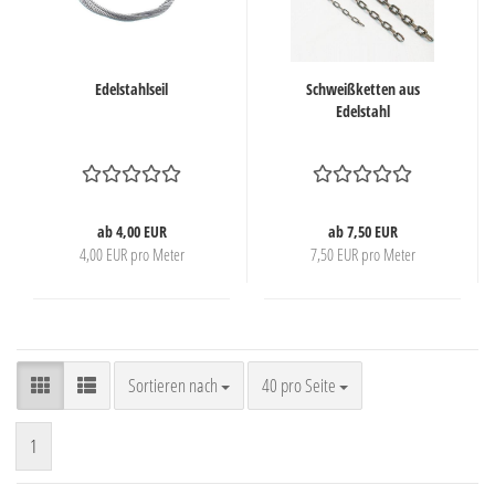
Edelstahlseil
Schweißketten aus
Edelstahl
ab 4,00 EUR
ab 7,50 EUR
4,00 EUR pro Meter
7,50 EUR pro Meter
Sortieren nach
pro Seite
Sortieren nach
40 pro Seite
1