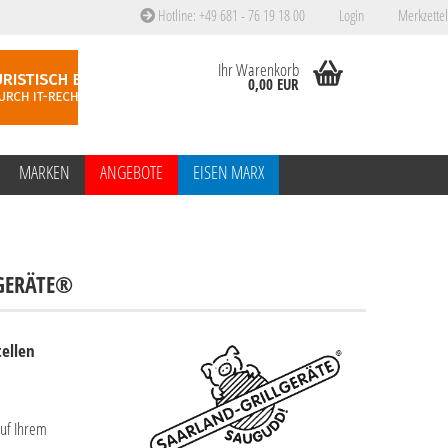
Hotline: +49 681 - 76 19 18 00
Login
Merkzettel
Ihr Warenkorb
0,00 EUR
MARKEN
ANGEBOTE
EISEN MARX
LGERÄTE®
tellen
auf Ihrem