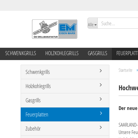
Alle
SCHWENKGRILLS
HOLZKOHLEGRILLS
GASGRILLS
FEUERPLAT
Startseite
Schwenkgrills
Holzkohlegrills
Hochwe
Gasgrills
Der neue 
Feuerplatten
SAARLAND-G
Zubehör
Unsere Feue