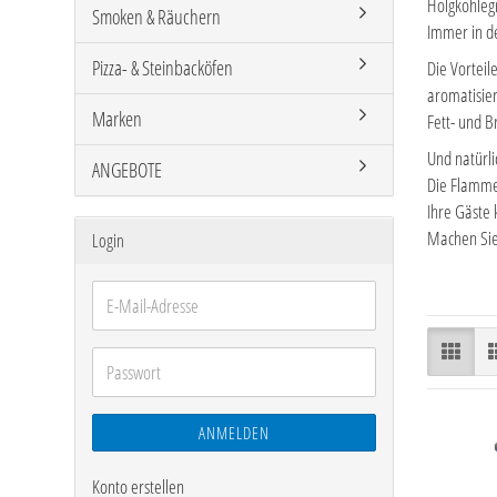
Holgkohlegr
Smoken & Räuchern
Immer in d
Pizza- & Steinbacköfen
Die Vorteil
aromatisier
Marken
Fett- und B
Und natürli
ANGEBOTE
Die Flamme
Ihre Gäste 
Machen Sie 
Login
E-
Mail-
Adresse
Passwort
ANMELDEN
Konto erstellen