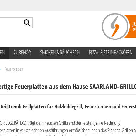
Suche...
TEN
ZUBEHÖR
SMOKEN & RÄUCHERN
PIZZA- & STEINBACKÖFEN
»
Feuerplatten
rtige Feuerplatten aus dem Hause SAARLAND-GRIL
Grilltrend: Grillplatten für Holzkohlegrill, Feuertonnen und Feuers
RILLGERÄTE® trägt dem neusten Grilltrend der letzten Jahre Rechnung!
rplatten in verschiedenen Ausführungen ermöglichen Ihnen das Plancha-Grillen 