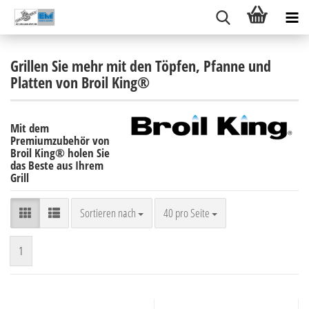
Grillen Sie mehr mit den Töpfen, Pfanne und
Platten von Broil King®
Mit dem
Premiumzubehör von
Broil King® holen Sie
das Beste aus Ihrem
Grill
Sortieren nach
pro Seite
Sortieren nach
40 pro Seite
1