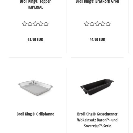
Broil King® Topper
Broil King® Bratkorb Groß
IMPERIAL
61,90 EUR
44,90 EUR
Broil King® Grillpfanne
Broil King® Gusseinerner
Wokeinsatz Baron™- und
Sovereign™-Serie