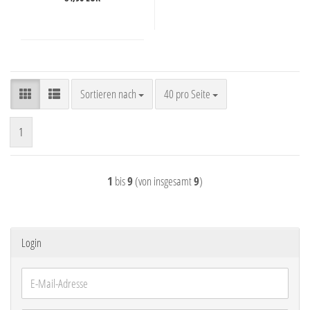
Sortieren nach
pro Seite
Sortieren nach
40 pro Seite
1
1
bis
9
(von insgesamt
9
)
Login
E-
Mail-