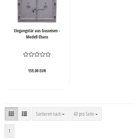
Eingangstür aus Gusseisen -
Modell Elsass
159,00 EUR
Sortieren nach
pro Seite
Sortieren nach
40 pro Seite
1