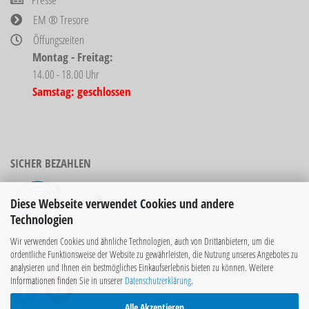
EM ® Tresore
Öffungszeiten
Montag - Freitag:
14.00 - 18.00 Uhr
Samstag: geschlossen
SICHER BEZAHLEN
Diese Webseite verwendet Cookies und andere
Technologien
Bücher sind nicht
Wir verwenden Cookies und ähnliche Technologien, auch von Drittanbietern, um die
rabattierbar!
ordentliche Funktionsweise der Website zu gewährleisten, die Nutzung unseres Angebotes zu
SOCIAL MEDIA KANÄLE
analysieren und Ihnen ein bestmögliches Einkaufserlebnis bieten zu können. Weitere
Informationen finden Sie in unserer
Datenschutzerklärung
.
Alle Akzeptieren