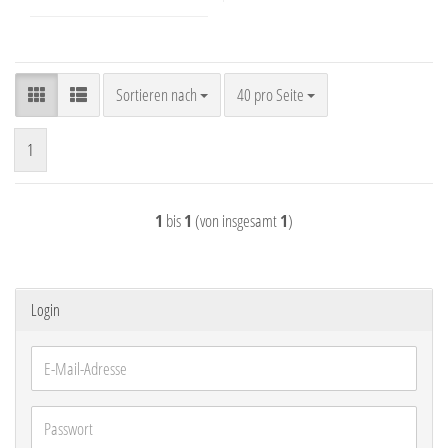
Sortieren nach
pro Seite
Sortieren nach
40 pro Seite
1
1
bis
1
(von insgesamt
1
)
Login
E-
Mail-
Adresse
Passwort