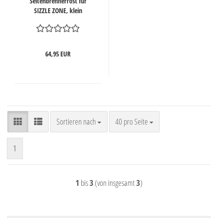
Seitenbrennerrost für
SIZZLE ZONE, klein
64,95 EUR
Sortieren nach
pro Seite
Sortieren nach
40 pro Seite
1
1
bis
3
(von insgesamt
3
)