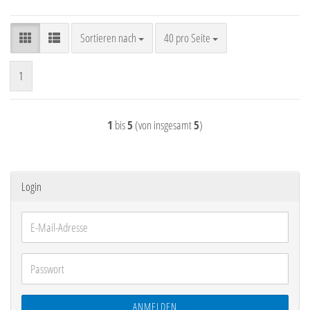
Sortieren nach
pro Seite
Sortieren nach
40 pro Seite
1
1
bis
5
(von insgesamt
5
)
Login
E-
Mail-
Adresse
Passwort
ANMELDEN