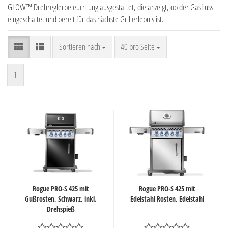
GLOW™ Drehreglerbeleuchtung ausgestattet, die anzeigt, ob der Gasfluss
eingeschaltet und bereit für das nächste Grillerlebnis ist.
Sortieren nach
pro Seite
Sortieren nach
40 pro Seite
1
Rogue PRO-S 425 mit
Rogue PRO-S 425 mit
Gußrosten, Schwarz, inkl.
Edelstahl Rosten, Edelstahl
Drehspieß