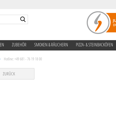
Suche...
TEN
ZUBEHÖR
SMOKEN & RÄUCHERN
PIZZA- & STEINBACKÖFEN
»
Hotline: +49 681 - 76 19 18 00
ZURÜCK