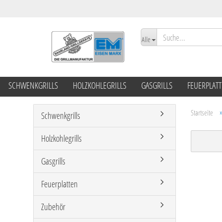
Alle
SCHWENKGRILLS
HOLZKOHLEGRILLS
GASGRILLS
FEUERPLAT
Startseite
Schwenkgrills
Holzkohlegrills
Gasgrills
Feuerplatten
Zubehör