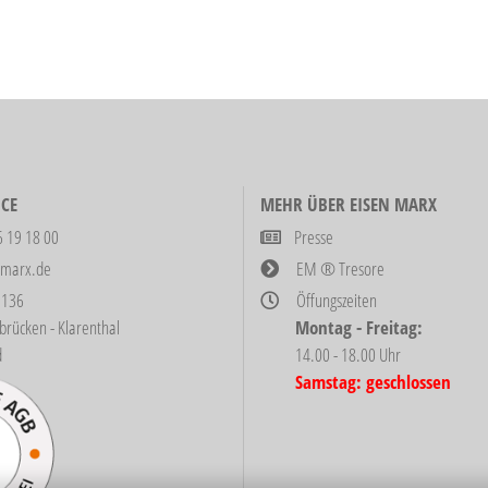
CE
MEHR ÜBER EISEN MARX
6 19 18 00
Presse
-marx.de
EM ® Tresore
 136
Öffungszeiten
ken - Klarenthal
Montag - Freitag:
d
14.00 - 18.00 Uhr
Samstag: geschlossen