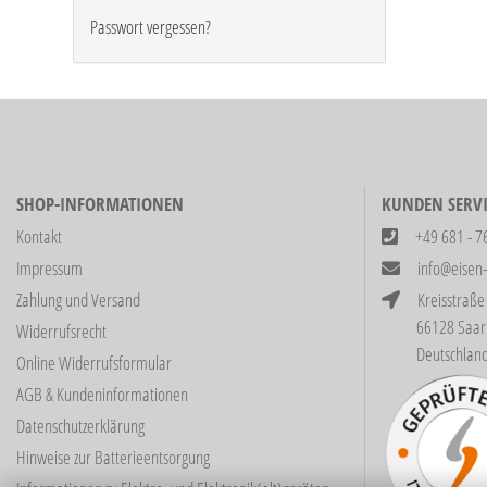
Passwort vergessen?
SHOP-INFORMATIONEN
KUNDEN SERVI
Kontakt
+49 681 - 7
Impressum
info@eisen
Zahlung und Versand
Kreisstraße
66128 Saarbrüc
Widerrufsrecht
Deutschlan
Online Widerrufsformular
AGB & Kundeninformationen
Datenschutzerklärung
Hinweise zur Batterieentsorgung