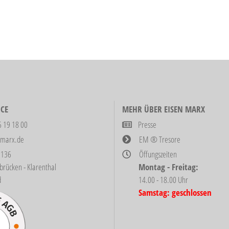
CE
MEHR ÜBER EISEN MARX
6 19 18 00
Presse
-marx.de
EM ® Tresore
 136
Öffungszeiten
ken - Klarenthal
Montag - Freitag:
d
14.00 - 18.00 Uhr
Samstag: geschlossen