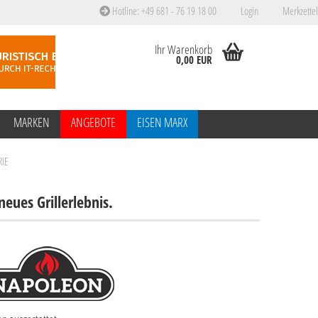
Hotline: +49 681 - 76 19 18 00
Login
Merkzettel
Ihr Warenkorb
0,00 EUR
MARKEN
ANGEBOTE
EISEN MARX
IE
eues Grillerlebnis.