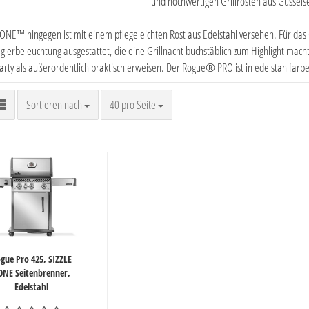
und hochwertigen Grillrosten aus Gusseise
ZONE™ hingegen ist mit einem pflegeleichten Rost aus Edelstahl versehen. Für d
glerbeleuchtung ausgestattet, die eine Grillnacht buchstäblich zum Highlight macht
rty als außerordentlich praktisch erweisen. Der Rogue® PRO ist in edelstahlfarben
Sortieren nach
pro Seite
Sortieren nach
40 pro Seite
gue Pro 425, SIZZLE
ONE Seitenbrenner,
Edelstahl