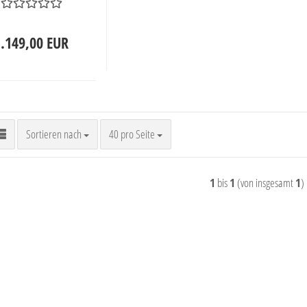
1.149,00 EUR
Sortieren nach
pro Seite
Sortieren nach
40 pro Seite
1
bis
1
(von insgesamt
1
)