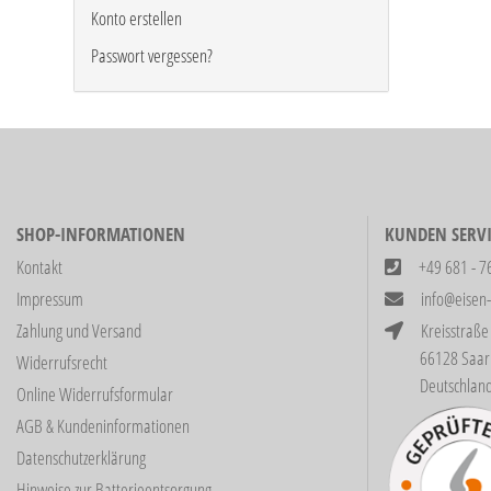
Konto erstellen
Passwort vergessen?
SHOP-INFORMATIONEN
KUNDEN SERVI
Kontakt
+49 681 - 7
Impressum
info@eisen
Zahlung und Versand
Kreisstraße
66128 Saarbrüc
Widerrufsrecht
Deutschlan
Online Widerrufsformular
AGB & Kundeninformationen
Datenschutzerklärung
Hinweise zur Batterieentsorgung