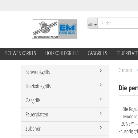
Alle
SCHWENKGRILLS
HOLZKOHLEGRILLS
GASGRILLS
FEUERPLAT
Startseite
Schwenkgrills
Holzkohlegrills
Die per
Gasgrills
Die Rogu
Feuerplatten
Modelle,
ZONE™ – d
Zubehör
knusprig gr