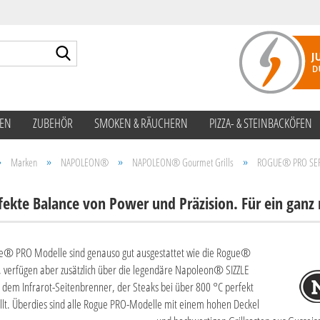
Suche...
TEN
ZUBEHÖR
SMOKEN & RÄUCHERN
PIZZA- & STEINBACKÖFEN
»
»
»
»
Marken
NAPOLEON®
NAPOLEON® Gourmet Grills
ROGUE® PRO SER
fekte Balance von Power und Präzision. Für ein ganz n
e® PRO Modelle sind genauso gut ausgestattet wie die Rogue®
 verfügen aber zusätzlich über die legendäre Napoleon® SIZZLE
em Infrarot-Seitenbrenner, der Steaks bei über 800 °C perfekt
illt. Überdies sind alle Rogue PRO-Modelle mit einem hohen Deckel