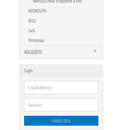
NAPOLEON® Ersatzteile & Kits
MONOLITH
BULL
turk
Petromax
ANGEBOTE
Login
E-
Mail-
Adresse
Passwort
ANMELDEN