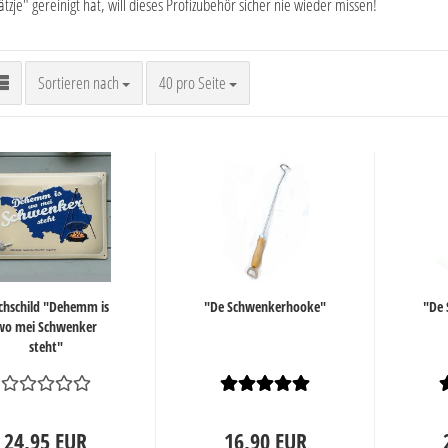
ätzje" gereinigt hat, will dieses Profizubehör sicher nie wieder missen!
Sortieren nach
pro Seite
Sortieren nach
40 pro Seite
chschild "Dehemm is
"De Schwenkerhooke"
"De
wo mei Schwenker
steht"
24,95 EUR
16,90 EUR