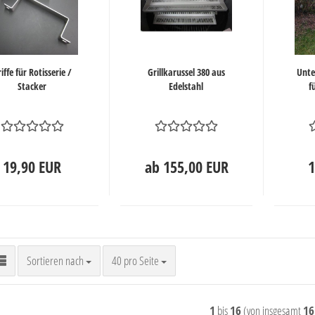
iffe für Rotisserie /
Grillkarussel 380 aus
Unte
Stacker
Edelstahl
f
19,90 EUR
ab 155,00 EUR
1
Sortieren nach
pro Seite
Sortieren nach
40 pro Seite
1
bis
16
(von insgesamt
16