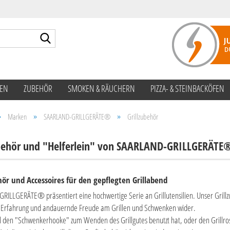
Suche...
TEN
ZUBEHÖR
SMOKEN & RÄUCHERN
PIZZA- & STEINBACKÖFEN
»
»
»
Marken
SAARLAND-GRILLGERÄTE®
Grillzubehör
ubehör und "Helferlein" von SAARLAND-GRILLGERÄTE
hör und Accessoires für den gepflegten Grillabend
ILLGERÄTE® präsentiert eine hochwertige Serie an Grillutensilien. Unser Grillz
e Erfahrung und andauernde Freude am Grillen und Schwenken wider.
 den "Schwenkerhooke" zum Wenden des Grillgutes benutzt hat, oder den Grillro