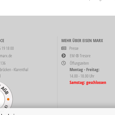
CE
MEHR ÜBER EISEN MARX
6 19 18 00
Presse
-marx.de
EM ® Tresore
 136
Öffungszeiten
ken - Klarenthal
Montag - Freitag:
d
14.00 - 18.00 Uhr
Samstag: geschlossen