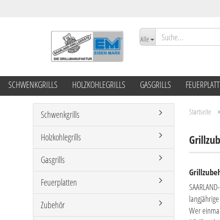
Alle
SCHWENKGRILLS
HOLZKOHLEGRILLS
GASGRILLS
FEUERPLAT
Startseite
Schwenkgrills
Holzkohlegrills
Grillz
Gasgrills
Grillzube
Feuerplatten
SAARLAND-GR
langjährig
Zubehör
Wer einmal