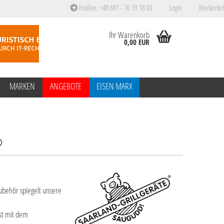
Hotline: +49 681 - 76 19 18 00
Login
Merkzettel
Ihr Warenkorb
0,00 EUR
MARKEN
ANGEBOTE
EISEN MARX
®
ubehör spiegelt unsere
st mit dem