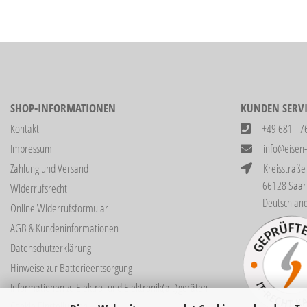
SHOP-INFORMATIONEN
KUNDEN SERVI
Kontakt
+49 681 - 7
Impressum
info@eisen
Zahlung und Versand
Kreisstraße
66128 Saarbrüc
Widerrufsrecht
Deutschlan
Online Widerrufsformular
AGB & Kundeninformationen
Datenschutzerklärung
Hinweise zur Batterieentsorgung
Informationen zu Elektro- und Elektronik(alt)geräten
Cookie Einstellungen