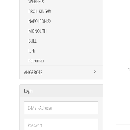
WEBER®
BROIL KING®
NAPOLEON®
MONOLITH
BULL
turk
Petromax
"
ANGEBOTE
Login
E-
Mail-
Adresse
Passwort