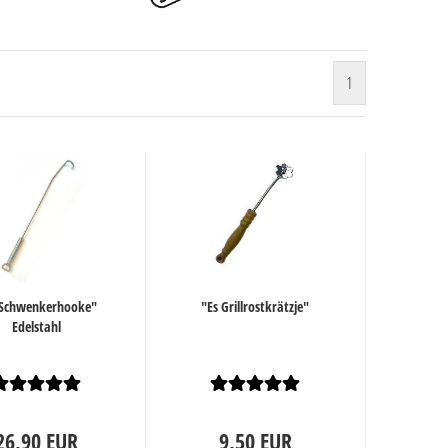
1
 Schwenkerhooke"
"Es Grillrostkrätzje"
Edelstahl
26,90 EUR
9,50 EUR