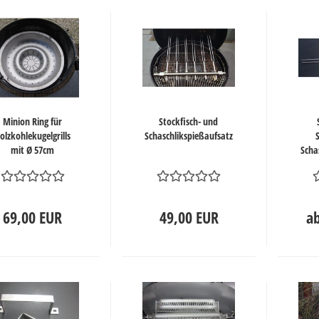
Minion Ring für
Stockfisch- und
olzkohlekugelgrills
Schaschlikspießaufsatz
mit Ø 57cm
Scha
69,00 EUR
49,00 EUR
ab