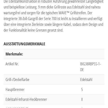
Die Edelstahlkonstruktion in robuster Auführung gewährleistet Langlebigkeit
und beispiellose Leistung. 9 mm dicke Grillroste aus Edelstahl sind nahezu
wartungsfrei und sorgen für die typischen WAVE™ Grillstreifen. Der
integrierte 38-Zoll-Gasgrill der Serie 700 ist leicht zu installieren und verfügt
über eine integrierte Zierleiste sowie längere Kabel, sodass dem Design und
der Funktionalität keine Grenzen gesetzt sind.
AUSSTATTUNGSMERKMALE
Merkmale:
Artikel Nr.
BIG38RBPSS-1-
DE
Grill-/Deckelfarbe
Edelstahl
Hauptbrenner
5
Edelstahl-Infrarot-Heckbrenner
X