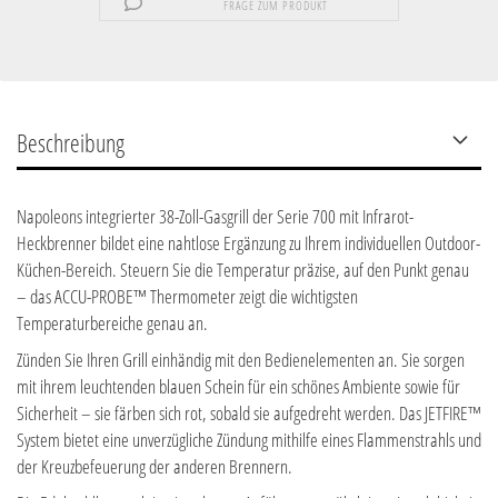
FRAGE ZUM PRODUKT
Beschreibung
Napoleons integrierter 38-Zoll-Gasgrill der Serie 700 mit Infrarot-
Heckbrenner bildet eine nahtlose Ergänzung zu Ihrem individuellen Outdoor-
Küchen-Bereich. Steuern Sie die Temperatur präzise, auf den Punkt genau
– das ACCU-PROBE™ Thermometer zeigt die wichtigsten
Temperaturbereiche genau an.
Zünden Sie Ihren Grill einhändig mit den Bedienelementen an. Sie sorgen
mit ihrem leuchtenden blauen Schein für ein schönes Ambiente sowie für
Sicherheit – sie färben sich rot, sobald sie aufgedreht werden. Das JETFIRE™
System bietet eine unverzügliche Zündung mithilfe eines Flammenstrahls und
der Kreuzbefeuerung der anderen Brennern.