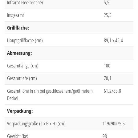
Infrarot-Heckbrenner
5,5
Insgesamt
25,5
Grillfläche:
Hauptgrillflache (cm)
89,1 x 45,4
Abmessung:
Gesamtlänge (cm)
100
Gesamttiefe (cm)
70,1
Gesamthöhe in cm bei geschlossenem/geöffnetem
61,2/85,8
Deckel
Verpackung:
Verpackungsgröße (L x B x H) (cm)
119x90x75,5
Gewicht (kg)
98