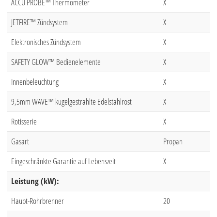
ACCU PROBE™ Thermometer
X
JETFIRE™ Zündsystem
X
Elektronisches Zündsystem
X
SAFETY GLOW™ Bedienelemente
X
Innenbeleuchtung
X
9,5mm WAVE™ kugelgestrahlte Edelstahlrost
X
Rotisserie
X
Gasart
Propan
Eingeschränkte Garantie auf Lebenszeit
X
Leistung (kW):
Haupt-Rohrbrenner
20