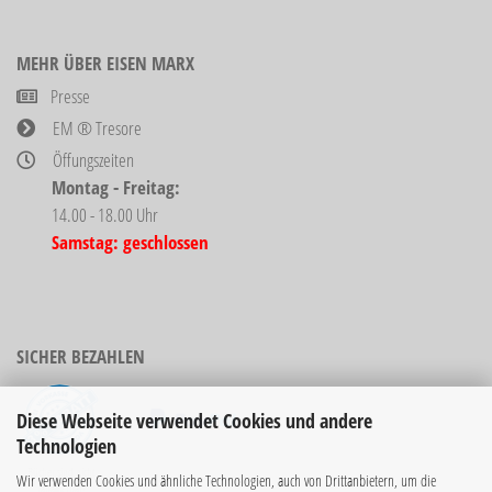
MEHR ÜBER EISEN MARX
Presse
EM ® Tresore
Öffungszeiten
Montag - Freitag:
14.00 - 18.00 Uhr
Samstag: geschlossen
SICHER BEZAHLEN
Diese Webseite verwendet Cookies und andere
Technologien
Bücher sind nicht
Wir verwenden Cookies und ähnliche Technologien, auch von Drittanbietern, um die
rabattierbar!