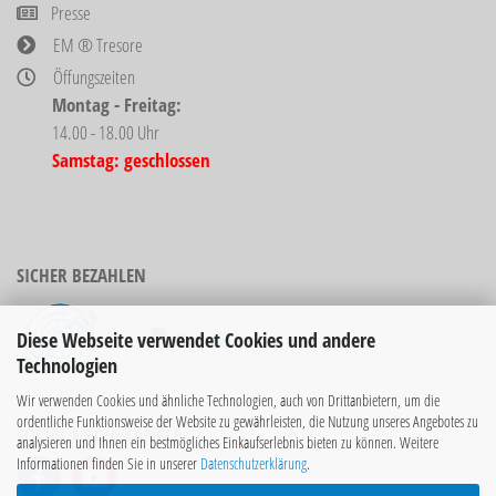
Presse
EM ® Tresore
Öffungszeiten
Montag - Freitag:
14.00 - 18.00 Uhr
Samstag: geschlossen
SICHER BEZAHLEN
Diese Webseite verwendet Cookies und andere
Technologien
Bücher sind nicht
Wir verwenden Cookies und ähnliche Technologien, auch von Drittanbietern, um die
rabattierbar!
ordentliche Funktionsweise der Website zu gewährleisten, die Nutzung unseres Angebotes zu
SOCIAL MEDIA KANÄLE
analysieren und Ihnen ein bestmögliches Einkaufserlebnis bieten zu können. Weitere
Informationen finden Sie in unserer
Datenschutzerklärung
.