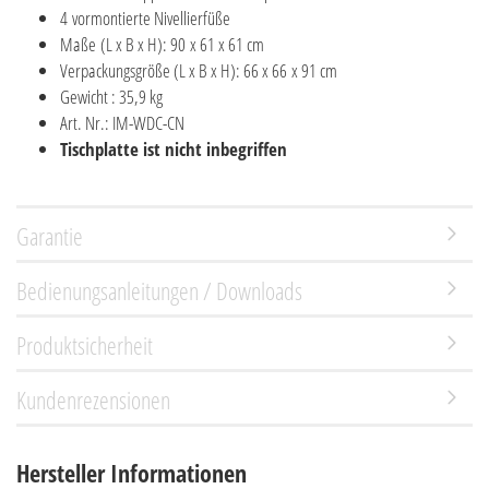
4 vormontierte Nivellierfüße
Maße (L x B x H): 90 x 61 x 61 cm
Verpackungsgröße (L x B x H): 66 x 66 x 91 cm
Gewicht : 35,9 kg
Art. Nr.: IM-WDC-CN
Tischplatte ist nicht inbegriffen​
Garantie
Bedienungsanleitungen / Downloads
Produktsicherheit
Kundenrezensionen
Hersteller Informationen