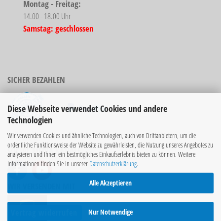
Montag - Freitag:
14.00 - 18.00 Uhr
Samstag: geschlossen
SICHER BEZAHLEN
Diese Webseite verwendet Cookies und andere
Technologien
Bücher sind nicht
Wir verwenden Cookies und ähnliche Technologien, auch von Drittanbietern, um die
rabattierbar!
ordentliche Funktionsweise der Website zu gewährleisten, die Nutzung unseres Angebotes zu
SOCIAL MEDIA KANÄLE
analysieren und Ihnen ein bestmögliches Einkaufserlebnis bieten zu können. Weitere
Informationen finden Sie in unserer
Datenschutzerklärung
.
Alle Akzeptieren
WIR VERSENDEN MIT
Nur Notwendige
Vertrag widerrufen