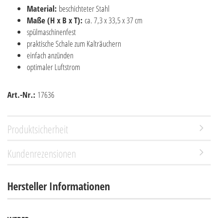
Material:
beschichteter Stahl
Maße (H x B x T):
ca. 7,3 x 33,5 x 37 cm
spülmaschinenfest
praktische Schale zum Kalträuchern
einfach anzünden
optimaler Luftstrom
Art.-Nr.:
17636
Produktsicherheit
Kundenrezensionen
Hersteller Informationen