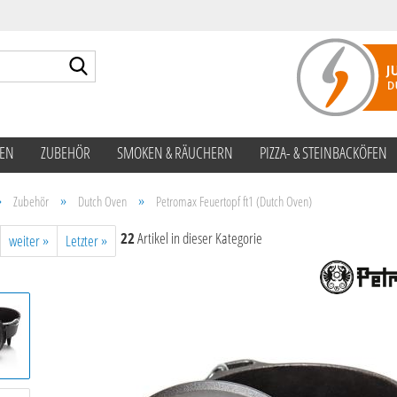
Suche...
TEN
ZUBEHÖR
SMOKEN & RÄUCHERN
PIZZA- & STEINBACKÖFEN
»
»
»
Zubehör
Dutch Oven
Petromax Feuertopf ft1 (Dutch Oven)
22
Artikel in dieser Kategorie
weiter »
Letzter »