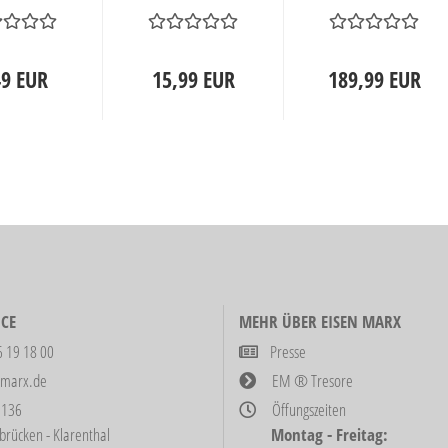
49 EUR
15,99 EUR
189,99 EUR
CE
MEHR ÜBER EISEN MARX
6 19 18 00
Presse
-marx.de
EM ® Tresore
 136
Öffungszeiten
ken - Klarenthal
Montag - Freitag: