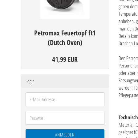
geben dem 
Temperatur
anheben, ge
man den De
Petromax Feuertopf ft1
Details ko
(Dutch Oven)
Drachen-Log
41,99 EUR
Den Petroma
Personenan
oder aber m
Fassungsve
Login
werden. Für
Pflegepaste
E-
Mail-
Adresse
Passwort
Technisc
Material: 
geeignet fü
ANMELDEN