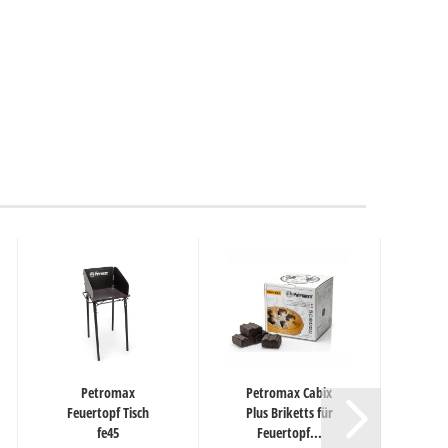
Petromax
Petromax Cabix
Feuertopf Tisch
Plus Briketts für
S
fe45
Feuertopf...
Feu