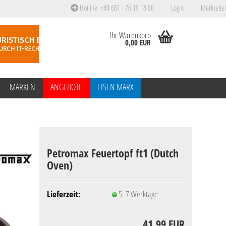
Hotline: +49 681 - 76 19 18 00
Login
Merkzettel
Ihr Warenkorb
0,00 EUR
MARKEN
ANGEBOTE
EISEN MARX
Petromax Feuertopf ft1 (Dutch
Oven)
Lieferzeit:
5 -7 Werktage
41,99 EUR