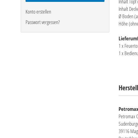
Inhalt Topf
Inhalt Deck
Konto erstellen
Ø Boden (a
Passwort vergessen?
Höhe (ohne
Lieferum
1 x Feuerto
1 x Bedienu
Herstel
Petroma
Petromax
Sudenburg
39116 Mag