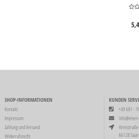
5,
SHOP-INFORMATIONEN
KUNDEN SERVI
Kontakt
+49 681 - 7
Impressum
info@eisen
Zahlung und Versand
Kreisstraße
66128 Saarbrüc
Widerrufsrecht