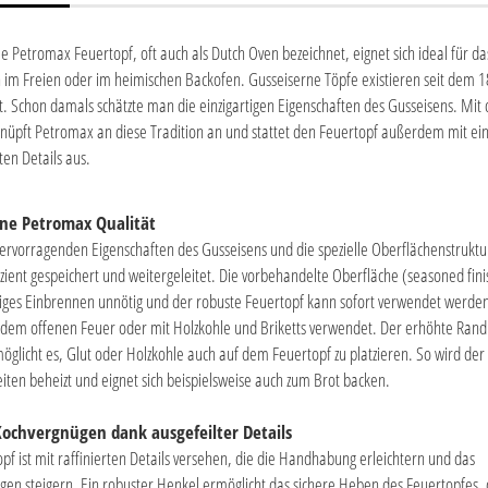
le Petromax Feuertopf, oft auch als Dutch Oven bezeichnet, eignet sich ideal für d
im Freien oder im heimischen Backofen. Gusseiserne Töpfe existieren seit dem 1
. Schon damals schätzte man die einzigartigen Eigenschaften des Gusseisens. Mit
nüpft Petromax an diese Tradition an und stattet den Feuertopf außerdem mit ein
ten Details aus.
rne Petromax Qualität
ervorragenden Eigenschaften des Gusseisens und die spezielle Oberflächenstruktu
ient gespeichert und weitergeleitet. Die vorbehandelte Oberfläche (seasoned fin
iges Einbrennen unnötig und der robuste Feuertopf kann sofort verwendet werden
 dem offenen Feuer oder mit Holzkohle und Briketts verwendet. Der erhöhte Rand
öglicht es, Glut oder Holzkohle auch auf dem Feuertopf zu platzieren. So wird der
eiten beheizt und eignet sich beispielsweise auch zum Brot backen.
Kochvergnügen dank ausgefeilter Details
pf ist mit raffinierten Details versehen, die die Handhabung erleichtern und das
en steigern. Ein robuster Henkel ermöglicht das sichere Heben des Feuertopfes, 