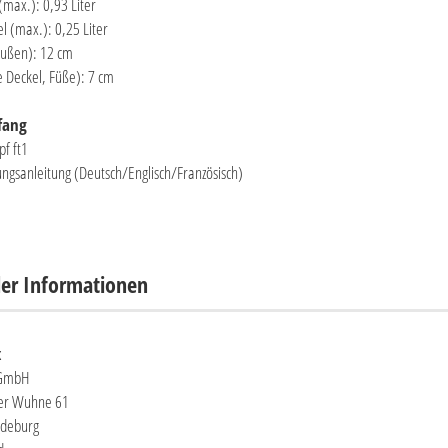
 (max.): 0,93 Liter
el (max.): 0,25 Liter
ußen): 12 cm
 Deckel, Füße): 7 cm
fang
pf ft1
ngsanleitung (Deutsch/Englisch/Französisch)
ler Informationen
x
 GmbH
er Wuhne 61
deburg