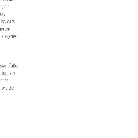
s, die
ckel
ist, dass
ierten
m eleganten
 Standfüßen
rtopf ein
eitet
 wie die