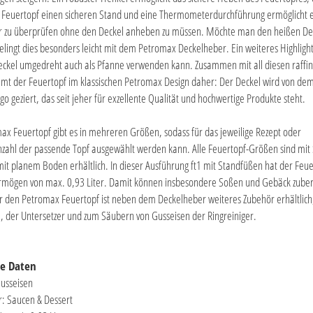
Feuertopf einen sicheren Stand und eine Thermometerdurchführung ermöglicht e
 zu überprüfen ohne den Deckel anheben zu müssen. Möchte man den heißen De
lingt dies besonders leicht mit dem Petromax Deckelheber. Ein weiteres Highlight 
ckel umgedreht auch als Pfanne verwenden kann. Zusammen mit all diesen raffin
mmt der Feuertopf im klassischen Petromax Design daher: Der Deckel wird von de
o geziert, das seit jeher für exzellente Qualität und hochwertige Produkte steht.
x Feuertopf gibt es in mehreren Größen, sodass für das jeweilige Rezept oder
zahl der passende Topf ausgewählt werden kann. Alle Feuertopf-Größen sind mit
it planem Boden erhältlich. In dieser Ausführung ft1 mit Standfüßen hat der Feue
rmögen von max. 0,93 Liter. Damit können insbesondere Soßen und Gebäck zuber
 den Petromax Feuertopf ist neben dem Deckelheber weiteres Zubehör erhältlich,
, der Untersetzer und zum Säubern von Gusseisen der Ringreiniger.
he Daten
Gusseisen
r: Saucen & Dessert