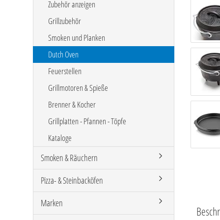
Zubehör anzeigen
Grillzubehör
Smoken und Planken
Dutch Oven
Feuerstellen
Grillmotoren & Spieße
Brenner & Kocher
Grillplatten - Pfannen - Töpfe
Kataloge
Smoken & Räuchern
Pizza- & Steinbacköfen
Marken
Besch