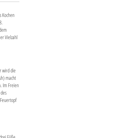
as Kochen
8.
 dem
er Vielzahl
r wird die
ish) macht
. Im Freien
 des
 Feuertopf
drei Füße