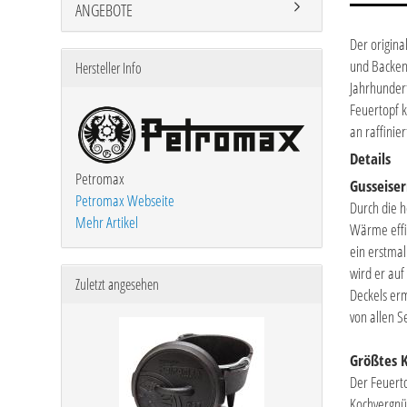
ANGEBOTE
Der origina
und Backen 
Hersteller Info
Jahrhundert
Feuertopf k
an raffinier
Details
Petromax
Gusseise
Petromax Webseite
Durch die h
Mehr Artikel
Wärme effiz
ein erstmal
wird er auf
Zuletzt angesehen
Deckels erm
von allen S
Größtes 
Der Feuerto
Kochvergnüg