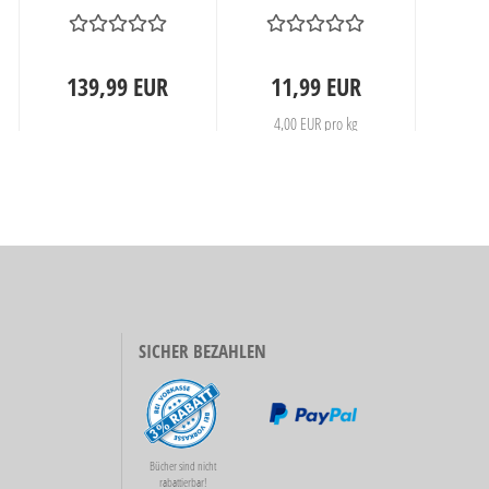
p
139,99 EUR
11,99 EUR
4
4,00 EUR pro kg
SICHER BEZAHLEN
Bücher sind nicht
rabattierbar!