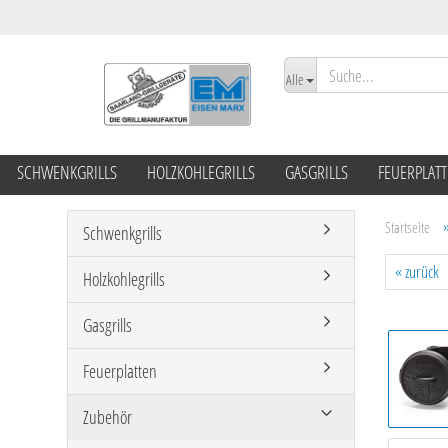
Alle
SCHWENKGRILLS
HOLZKOHLEGRILLS
GASGRILLS
FEUERPLAT
Startseite
Schwenkgrills
« zurück
Holzkohlegrills
Gasgrills
Feuerplatten
Zubehör