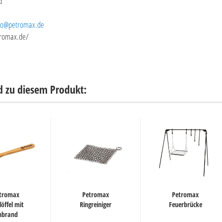
d
fo@petromax.de
tromax.de/
d zu diesem Produkt:
tromax
Petromax
Petromax
löffel mit
Ringreiniger
Feuerbrücke
nbrand