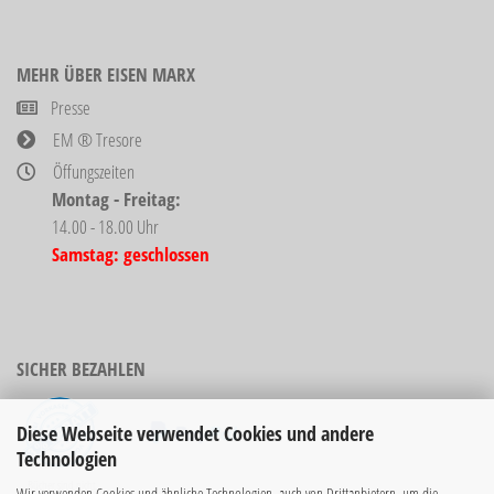
MEHR ÜBER EISEN MARX
Presse
EM ® Tresore
Öffungszeiten
Montag - Freitag:
14.00 - 18.00 Uhr
Samstag: geschlossen
SICHER BEZAHLEN
Diese Webseite verwendet Cookies und andere
Technologien
Bücher sind nicht
Wir verwenden Cookies und ähnliche Technologien, auch von Drittanbietern, um die