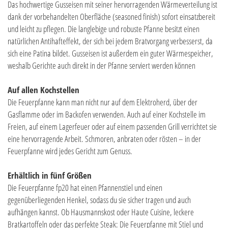
Das hochwertige Gusseisen mit seiner hervorragenden Wärmeverteilung ist
dank der vorbehandelten Oberfläche (seasoned finish) sofort einsatzbereit
und leicht zu pflegen. Die langlebige und robuste Pfanne besitzt einen
natürlichen Antihafteffekt, der sich bei jedem Bratvorgang verbesserst, da
sich eine Patina bildet. Gusseisen ist außerdem ein guter Wärmespeicher,
weshalb Gerichte auch direkt in der Pfanne serviert werden können
Auf allen Kochstellen
Die Feuerpfanne kann man nicht nur auf dem Elektroherd, über der
Gasflamme oder im Backofen verwenden. Auch auf einer Kochstelle im
Freien, auf einem Lagerfeuer oder auf einem passenden Grill verrichtet sie
eine hervorragende Arbeit. Schmoren, anbraten oder rösten – in der
Feuerpfanne wird jedes Gericht zum Genuss.
Erhältlich in fünf Größen
Die Feuerpfanne fp20 hat einen Pfannenstiel und einen
gegenüberliegenden Henkel, sodass du sie sicher tragen und auch
aufhängen kannst. Ob Hausmannskost oder Haute Cuisine, leckere
Bratkartoffeln oder das perfekte Steak: Die Feuerpfanne mit Stiel und