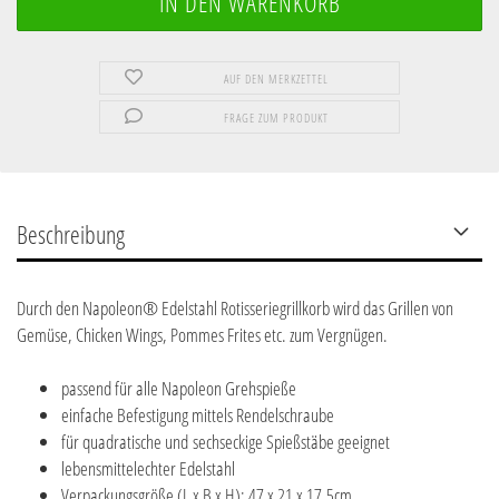
AUF DEN MERKZETTEL
FRAGE ZUM PRODUKT
Beschreibung
Durch den Napoleon® Edelstahl Rotisseriegrillkorb wird das Grillen von
Gemüse, Chicken Wings, Pommes Frites etc. zum Vergnügen.
passend für alle Napoleon Grehspieße
einfache Befestigung mittels Rendelschraube
für quadratische und sechseckige Spießstäbe geeignet
lebensmittelechter Edelstahl
Verpackungsgröße (L x B x H): 47 x 21 x 17,5cm