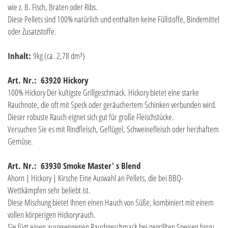
wie z. B. Fisch, Braten oder Ribs.
Diese Pellets sind 100% natürlich und enthalten keine Füllstoffe, Bindemittel
oder Zusatzstoffe.
Inhalt:
9kg (ca. 2,78 dm³)
Art. Nr.: 63920 Hickory
100% Hickory Der kultigste Grillgeschmack. Hickory bietet eine starke
Rauchnote, die oft mit Speck oder geräuchertem Schinken verbunden wird.
Dieser robuste Rauch eignet sich gut für große Fleischstücke.
Versuchen Sie es mit Rindfleisch, Geflügel, Schweinefleisch oder herzhaftem
Gemüse.
Art. Nr.: 63930 Smoke Master' s Blend
Ahorn | Hickory | Kirsche Eine Auswahl an Pellets, die bei BBQ-
Wettkämpfen sehr beliebt ist.
Diese Mischung bietet Ihnen einen Hauch von Süße, kombiniert mit einem
vollen körperigen Hickoryrauch.
Sie fügt einen ausgewogenen Rauchgeschmack bei gegrillten Speisen hinzu.