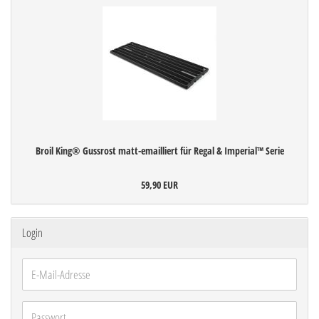
Broil King® Gussrost matt-emailliert für Regal & Imperial™ Serie
59,90 EUR
Login
E-
Mail-
Adresse
Passwort