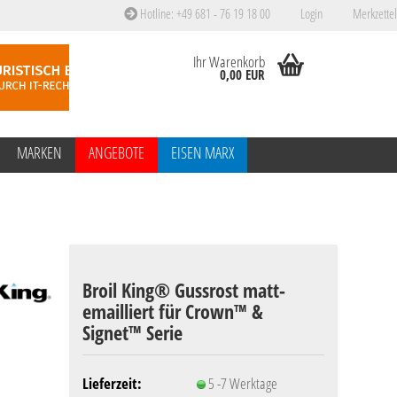
Hotline: +49 681 - 76 19 18 00
Login
Merkzettel
Ihr Warenkorb
0,00 EUR
MARKEN
ANGEBOTE
EISEN MARX
Broil King® Gussrost matt-
emailliert für Crown™ &
Signet™ Serie
Lieferzeit:
5 -7 Werktage