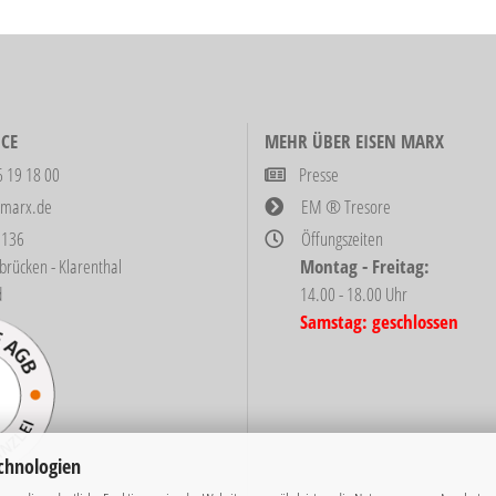
CE
MEHR ÜBER EISEN MARX
6 19 18 00
Presse
-marx.de
EM ® Tresore
 136
Öffungszeiten
ken - Klarenthal
Montag - Freitag:
d
14.00 - 18.00 Uhr
Samstag: geschlossen
chnologien