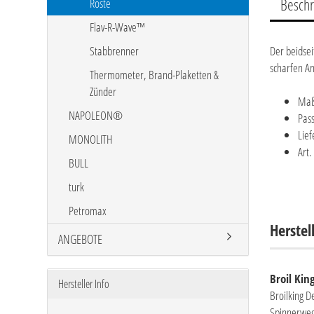
Besch
Roste
Flav-R-Wave™
Stabbrenner
Der beidsei
scharfen Ang
Thermometer, Brand-Plaketten &
Zünder
Maß
NAPOLEON®
Pas
Lief
MONOLITH
Art.
BULL
turk
Petromax
Herstel
ANGEBOTE
Broil Ki
Hersteller Info
Broilking 
Spinnerweg