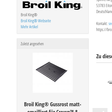
53783 Eitor
Deutschlan
Broil King®
Broil King® Webseite
Kontakt:
se
Mehr Artikel
https://br
Zuletzt angesehen
Zu die
Broil King® Gussrost matt-
emailliert für Crown™ &