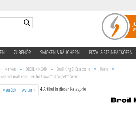
Suche...
TEN
ZUBEHÖR
SMOKEN & RÄUCHERN
PIZZA- & STEINBACKÖFEN
»
»
»
»
»
Marken
BROIL KING®
Broil King® Ersatzteile
Roste
Gussrost matt-emailliert für Crown™ & Signet™ Serie
4
Artikel in dieser Kategorie
« zurück
weiter »