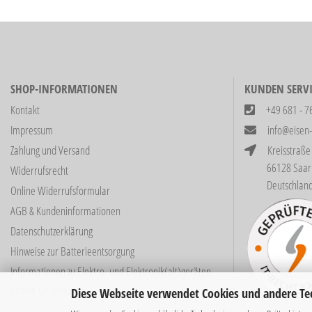
SHOP-INFORMATIONEN
KUNDEN SERVI
Kontakt
+49 681 - 7
Impressum
info@eisen
Zahlung und Versand
Kreisstraße
66128 Saarbrüc
Widerrufsrecht
Deutschlan
Online Widerrufsformular
AGB & Kundeninformationen
Datenschutzerklärung
Hinweise zur Batterieentsorgung
Informationen zu Elektro- und Elektronik(alt)geräten
Cookie Einstellungen
Diese Webseite verwendet Cookies und andere Te