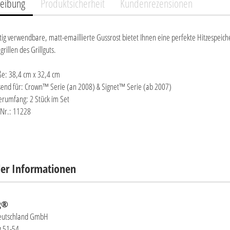
reibung
Produktsicherheit
Kundenrezensionen
tig verwendbare, matt-emaillierte Gussrost bietet Ihnen eine perfekte Hitzespeic
rillen des Grillguts.
e: 38,4 cm x 32,4 cm
send für: Crown™ Serie (an 2008) & Signet™ Serie (ab 2007)
erumfang: 2 Stück im Set
 Nr.: 11228
ler Informationen
ng®
Deutschland GmbH
 51-54