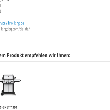
f
d
rvice@broilking.de
oilkingbbq.com/de_de/
sem Produkt empfehlen wir Ihnen:
SIGNET™ 390