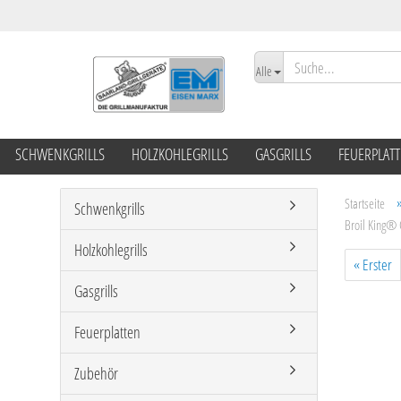
Alle
SCHWENKGRILLS
HOLZKOHLEGRILLS
GASGRILLS
FEUERPLAT
Startseite
Schwenkgrills
Broil King® 
Holzkohlegrills
« Erster
Gasgrills
Feuerplatten
Zubehör