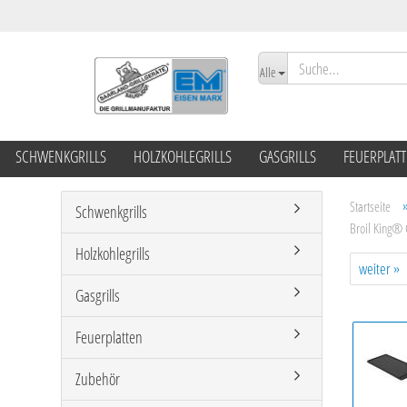
Alle
SCHWENKGRILLS
HOLZKOHLEGRILLS
GASGRILLS
FEUERPLAT
Startseite
Schwenkgrills
Broil King® 
Holzkohlegrills
weiter »
Gasgrills
Feuerplatten
Zubehör