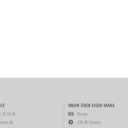
CE
MEHR ÜBER EISEN MARX
6 19 18 00
Presse
-marx.de
EM ® Tresore