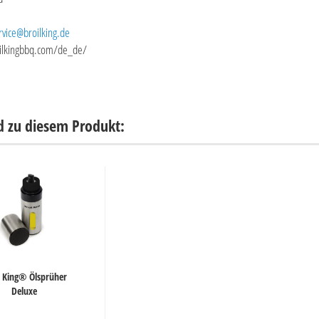
rvice@broilking.de
oilkingbbq.com/de_de/
d zu diesem Produkt:
l King® Ölsprüher
Deluxe