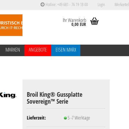
Hotline: +49 681 - 76 19 18 00
Login
Merkzettel
Ihr Warenkorb
0,00 EUR
MARKEN
ANGEBOTE
EISEN MARX
Broil King® Gussplatte
Sovereign™ Serie
Lieferzeit:
5 -7 Werktage