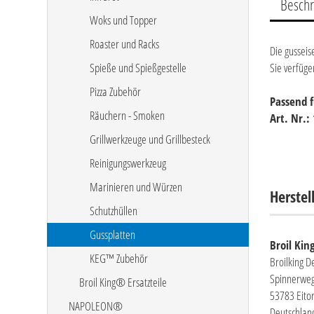
Besch
Woks und Topper
Roaster und Racks
Die gusseis
Spieße und Spießgestelle
Sie verfüge
Pizza Zubehör
Passend f
Räuchern - Smoken
Art. Nr.:
Grillwerkzeuge und Grillbesteck
Reinigungswerkzeug
Marinieren und Würzen
Herstel
Schutzhüllen
Gussplatten
Broil Ki
KEG™ Zubehör
Broilking 
Spinnerweg
Broil King® Ersatzteile
53783 Eitor
NAPOLEON®
Deutschlan