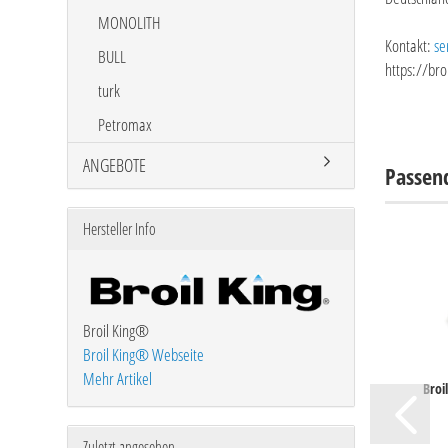
MONOLITH
Kontakt:
se
BULL
https://br
turk
Petromax
ANGEBOTE
Passen
Hersteller Info
Broil King®
Broil King® Webseite
Mehr Artikel
Broi
Zuletzt angesehen