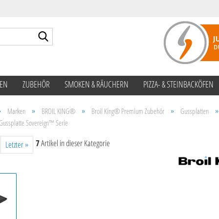
Suche...
TEN
ZUBEHÖR
SMOKEN & RÄUCHERN
PIZZA- & STEINBACKÖFEN
»
»
»
»
»
Marken
BROIL KING®
Broil King® Premium Zubehör
Gussplatten
Gussplatte Sovereign™ Serie
7
Artikel in dieser Kategorie
Letzter »