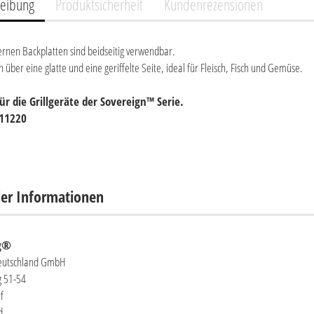
reibung
Produktsicherheit
Kundenrezensionen
ernen Backplatten sind beidseitig verwendbar.
n über eine glatte und eine geriffelte Seite, ideal für Fleisch, Fisch und Gemüse.
ür die Grillgeräte der Sovereign™ Serie.
 11220
ler Informationen
ng®
Deutschland GmbH
 51-54
f
d