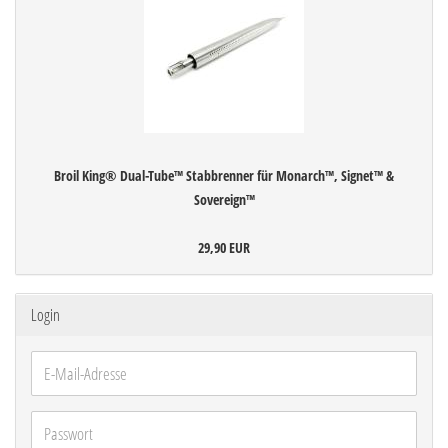
Broil King® Dual-Tube™ Stabbrenner für Monarch™, Signet™ &
Sovereign™
29,90 EUR
Login
E-
Mail-
Adresse
Passwort