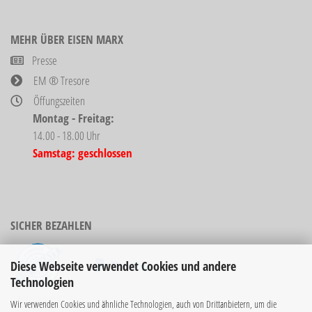
MEHR ÜBER EISEN MARX
Presse
EM ® Tresore
Öffungszeiten
Montag - Freitag:
14.00 - 18.00 Uhr
Samstag: geschlossen
SICHER BEZAHLEN
Diese Webseite verwendet Cookies und andere
Technologien
Bücher sind nicht
Wir verwenden Cookies und ähnliche Technologien, auch von Drittanbietern, um die
rabattierbar!