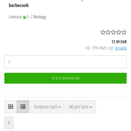
barbecook
Lieferzeit:
5 -7 Werktage
17,99 EUR
inkl. 19% MwSt. zzgl.
Versand
IN DEN WARENKORB
Sortieren nach
pro Seite
Sortieren nach
40 pro Seite
1