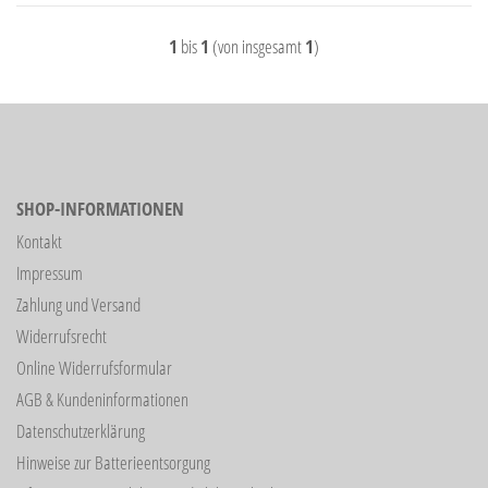
1
bis
1
(von insgesamt
1
)
SHOP-INFORMATIONEN
Kontakt
Impressum
Zahlung und Versand
Widerrufsrecht
Online Widerrufsformular
AGB & Kundeninformationen
Datenschutzerklärung
Hinweise zur Batterieentsorgung