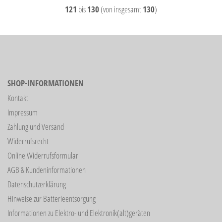
121
bis
130
(von insgesamt
130
)
SHOP-INFORMATIONEN
Kontakt
Impressum
Zahlung und Versand
Widerrufsrecht
Online Widerrufsformular
AGB & Kundeninformationen
Datenschutzerklärung
Hinweise zur Batterieentsorgung
Informationen zu Elektro- und Elektronik(alt)geräten