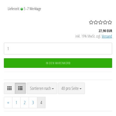
Lieferzeit:
5 -7 Werktage
27,90 EUR
inkl. 19% MwSt. zzgl.
Versand
IN DEN WARENKORB
Sortieren nach
pro Seite
Sortieren nach
40 pro Seite
«
1
2
3
4