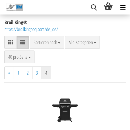
Broil King®
https://broilkingbbq.com/de_de/
Sortieren nach
Sortieren nach
Alle Kategorien
pro Seite
40 pro Seite
«
1
2
3
4